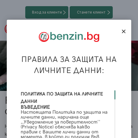
Вход за клиенти
Станете клиент
ПРАВИЛА ЗА ЗАЩИТА НА
Калкулатор
ЛИЧНИТЕ ДАННИ:
ПОЛИТИКА ПО ЗАЩИТА НА ЛИЧНИТЕ
Разберете колко може да
ДАННИ
ВЪВЕДЕНИЕ
спестите всеки месец
Настоящата Политика по защита на
личните данни, наричана още
,,Уведомление за поверителност''
На Ваше разположение Ви предоставяме лесен начин за
(Privacy Notice) обяснява какво
правим с Вашите лични данни от
калкулиране на потенциално спестените средства.
момента, в който ги получим във