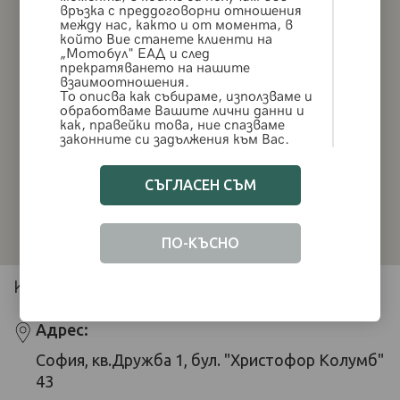
връзка с преддоговорни отношения
между нас, както и от момента, в
който Вие станете клиенти на
„Мотобул" ЕАД и след
прекратяването на нашите
взаимоотношения.
То описва как събираме, използваме и
обработваме Вашитe лични данни и
как, правейки това, ние спазваме
законните си задължения към Вас.
Вашите лични данни са важни за нас
и ние се ангажираме да ги пазим и да
защитаваме правата Ви.
СЪГЛАСЕН СЪМ
За целите на приложимото
законодателство за защита на
личните данни (включително, но без
да се ограничава до Общия
ПО-КЪСНО
регламент за защита на данните
(Регламент (ЕС) 2016/679)
("GDPR"),
компанията отговорна за Вашите
KОНТАКТИ:
лични данни е „Мотобул“ ЕАД, ЕИК:
204917226, със седалище и адрес на
управление: гр. София, бул.
Адрес:
"Христофор Колумб" № 43.
Настоящото Уведомление
София, кв.Дружба 1, бул. "Христофор Колумб"
представлява едностранен акт от
43
наша страна и си запазваме правото
да го променяме, за което ще бъдете